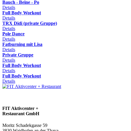
Bauch - Beine - Po
Details
Full Body Workout
Details
TRX Didi (private Gruppe)
Details
Pole Dance
Details
Fatburning mit Lisa
Details
Private Gruppe
Details
Full Body Workout
Details
Full Body Workout
Details
FIT Aktivcenter +
Restaurant GmbH
Moritz Schadekgasse 59
3830 Waidhofen an der Thaya